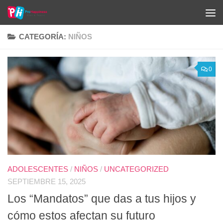
Saltar al contenido
CATEGORÍA:
NIÑOS
0
ADOLESCENTES
/
NIÑOS
/
UNCATEGORIZED
SEPTIEMBRE 15, 2025
Los “Mandatos” que das a tus hijos y
cómo estos afectan su futuro