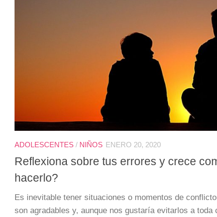
ADOLESCENTES
/
NIÑOS
ENERO 20, 2020
Reflexiona sobre tus errores y crece 
hacerlo?
Es inevitable tener situaciones o momentos de conflicto
son agradables y, aunque nos gustaría evitarlos a toda 