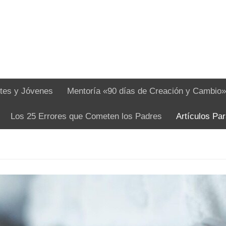
tes y Jóvenes
Mentoría «90 días de Creación y Cambio»
Los 25 Errores que Cometen los Padres
Artículos Pa