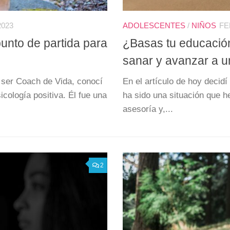
2023
ADOLESCENTES
/
NIÑOS
FE
unto de partida para
¿Basas tu educación
sanar y avanzar a u
ser Coach de Vida, conocí
En el artículo de hoy decid
icología positiva. Él fue una
ha sido una situación que h
asesoría y,...
2