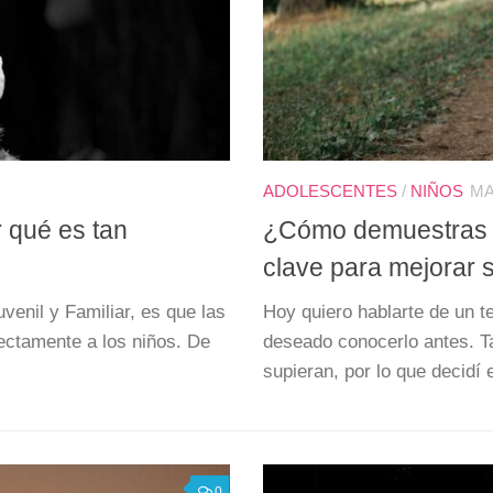
ADOLESCENTES
/
NIÑOS
MA
r qué es tan
¿Cómo demuestras am
clave para mejorar s
venil y Familiar, es que las
Hoy quiero hablarte de un t
rectamente a los niños. De
deseado conocerlo antes. T
supieran, por lo que decidí e
0