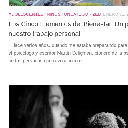
ADOLESCENTES
/
NIÑOS
/
UNCATEGORIZED
ENERO 31, 
Los Cinco Elementos del Bienestar. Un p
nuestro trabajo personal
Hace varios años, cuando me estaba preparando para 
al psicólogo y escritor Martin Seligman, pionero de la ps
de las personas que revolucionó e...