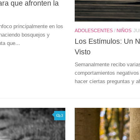
ra que afronten la
foco principalmente en los
ADOLESCENTES
/
NIÑOS
JU
 haciendo bosquejos y
Los Estímulos: Un N
ta que...
Visto
Semanalmente recibo varias
comportamientos negativos 
hacer ciertas preguntas y a
3