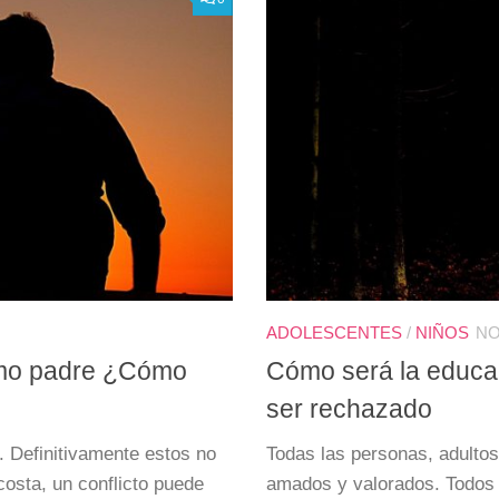
ADOLESCENTES
/
NIÑOS
NO
como padre ¿Cómo
Cómo será la educac
ser rechazado
. Definitivamente estos no
Todas las personas, adultos
costa, un conflicto puede
amados y valorados. Todos 