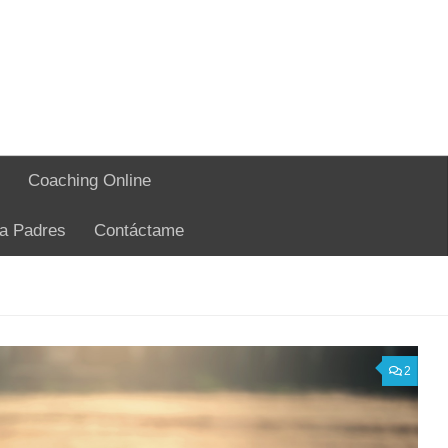
Coaching Online
ra Padres
Contáctame
2