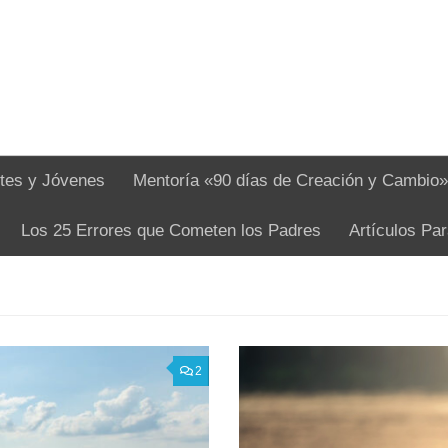
tes y Jóvenes
Mentoría «90 días de Creación y Cambio»
Los 25 Errores que Cometen los Padres
Artículos Pa
2