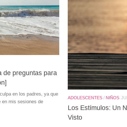
a de preguntas para
ón]
 culpa en los padres, ya que
ADOLESCENTES
/
NIÑOS
JU
e en mis sesiones de
Los Estímulos: Un N
Visto