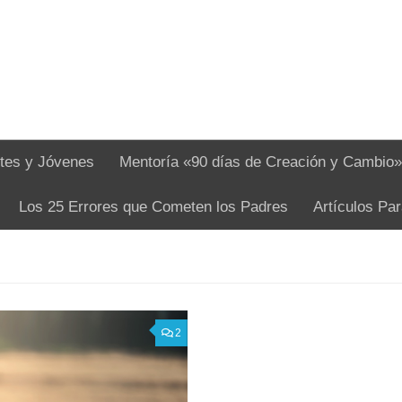
tes y Jóvenes
Mentoría «90 días de Creación y Cambio»
Los 25 Errores que Cometen los Padres
Artículos Pa
2