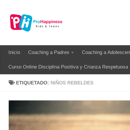
Saltar al contenido
Inicio
Coaching a Padres
Coaching a Adolescen
Curso Online Disciplina Positiva y Crianza Respetuosa
ETIQUETADO:
NIÑOS REBELDES