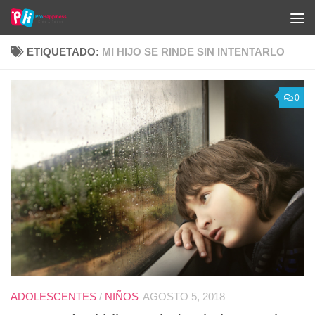
Saltar al contenido
ETIQUETADO:
MI HIJO SE RINDE SIN INTENTARLO
0
ADOLESCENTES
/
NIÑOS
AGOSTO 5, 2018