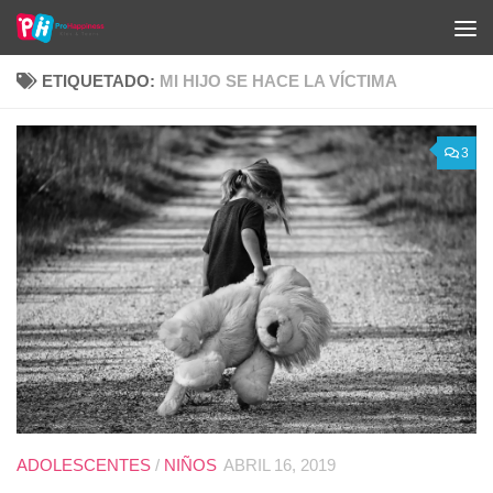
Saltar al contenido
ETIQUETADO:
MI HIJO SE HACE LA VÍCTIMA
3
ADOLESCENTES
/
NIÑOS
ABRIL 16, 2019