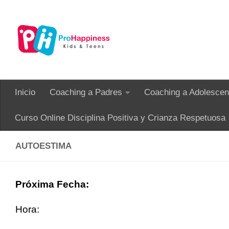
Saltar al contenido
Inicio
Coaching a Padres
Coaching a Adolescen
Curso Online Disciplina Positiva y Crianza Respetuosa
AUTOESTIMA
Próxima Fecha:
Hora: