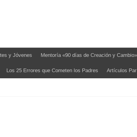
tes y Jóvenes
Mentoría «90 días de Creación y Cambio»
Los 25 Errores que Cometen los Padres
Artículos Pa